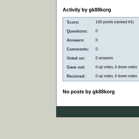
Activity by gk88korg
Score:
100
points (ranked #
3
)
Questions:
0
Answers:
0
Comments:
0
Voted on:
0
answers
Gave out:
0
up votes,
0
down votes
Received:
0
up votes,
0
down votes
No posts by gk88korg