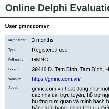
Online Delphi Evaluat
User gmnccomvn
3 months
Member for:
Registered user
Type:
GMNC
Full name:
39448 Đ. Tam Bình, Tam Bình, H
Location:
https://gmnc.com.vn/
Website:
About:
gmnc.com.vn hoạt động như một 
các nhà cái trực tuyến, hỗ trợ ng
hướng trực quan và minh bạch hơ
bảng xếp hạng, phân tích ưu đi