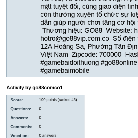
mật tuyệt đối, cùng giao diện ti
còn thường xuyên tổ chức sự ki
dẫn giúp người chơi tăng cơ hội 
Thương hiệu: GO88 Website: ht
hotro@go88vip.com.co Số điện t
12A Hoàng Sa, Phường Tân Định
Việt Nam Zipcode: 700000 Hash
#gamebaidoithuong #go88online
#gamebaimobile
Activity by go88comco1
Score:
100
points (ranked #
3
)
Questions:
0
Answers:
0
Comments:
0
Voted on:
0
answers