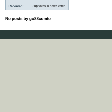
Received:
0
up votes,
0
down votes
No posts by go88comto