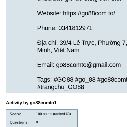
Website: https://go88com.to/
Phone: 0341812971
Địa chỉ: 39/4 Lê Trực, Phường 
Minh, Việt Nam
Email: go88comto@gmail.com
Tags: #GO88 #go_88 #go88com
#trangchu_GO88
Activity by go88comto1
Score:
100
points (ranked #
3
)
Questions:
0