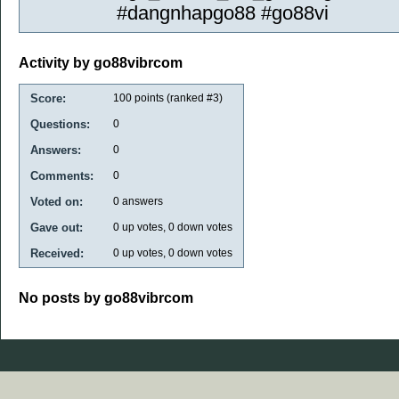
#dangnhapgo88 #go88vi
Activity by go88vibrcom
Score:
100
points (ranked #
3
)
Questions:
0
Answers:
0
Comments:
0
Voted on:
0
answers
Gave out:
0
up votes,
0
down votes
Received:
0
up votes,
0
down votes
No posts by go88vibrcom