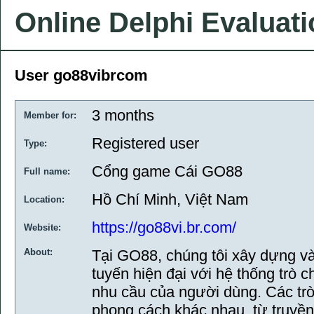
Online Delphi Evaluat
User go88vibrcom
3 months
Member for:
Registered user
Type:
Cổng game Cái GO88
Full name:
Hồ Chí Minh, Việt Nam
Location:
https://go88vi.br.com/
Website:
About:
Tại GO88, chúng tôi xây dựng và 
tuyến hiện đại với hệ thống trò
nhu cầu của người dùng. Các trò
phong cách khác nhau, từ truyền