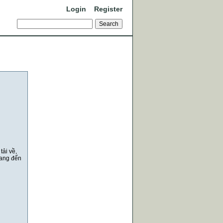
Login
Register
tải về,
mang đến