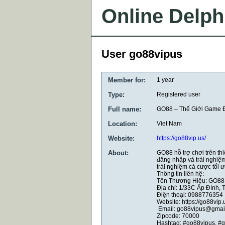
Online Delph
User go88vipus
Member for:
1 year
Type:
Registered user
Full name:
GO88 – Thế Giới Game 
Location:
Viet Nam
Website:
https://go88vip.us/
About:
GO88 hỗ trợ chơi trên th
đăng nhập và trải nghiệm
trải nghiệm cá cược tối 
Thông tin liên hệ:
Tên Thương Hiệu: GO88
Địa chỉ: 1/33C Ấp Đình,
Điện thoại: 0988776354
Website: https://go88vip.
Email: go88vipus@gmai
Zipcode: 70000
Hashtag: #go88vipus, #go