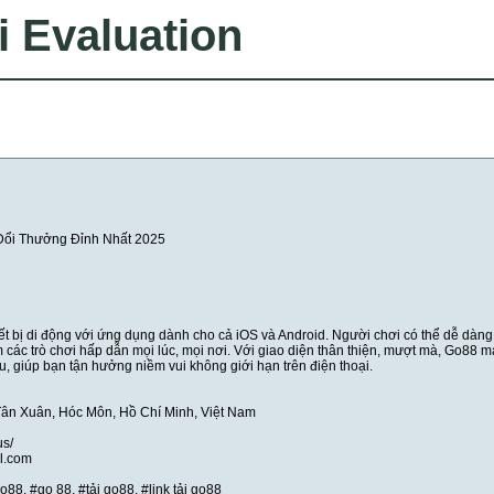
i Evaluation
Đổi Thưởng Đỉnh Nhất 2025
iết bị di động với ứng dụng dành cho cả iOS và Android. Người chơi có thể dễ dàng 
 các trò chơi hấp dẫn mọi lúc, mọi nơi. Với giao diện thân thiện, mượt mà, Go88 
ưu, giúp bạn tận hưởng niềm vui không giới hạn trên điện thoại.
 Tân Xuân, Hóc Môn, Hồ Chí Minh, Việt Nam
us/
l.com
88, #go 88, #tải go88, #link tải go88