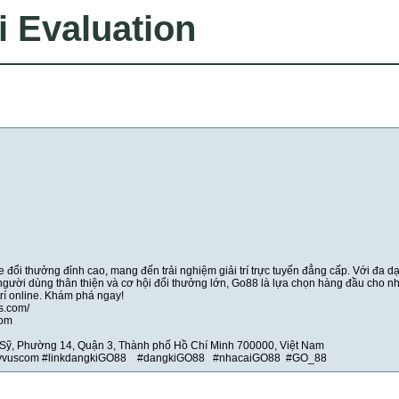
i Evaluation
đổi thưởng đỉnh cao, mang đến trải nghiệm giải trí trực tuyến đẳng cấp. Với đa dạ
người dùng thân thiện và cơ hội đổi thưởng lớn, Go88 là lựa chọn hàng đầu cho n
rí online. Khám phá ngay!
us.com/
com
n Sỹ, Phường 14, Quận 3, Thành phố Hồ Chí Minh 700000, Việt Nam
vvuscom #linkdangkiGO88 #dangkiGO88 #nhacaiGO88 #GO_88