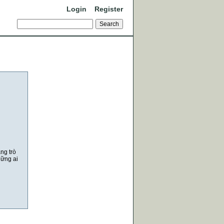
Login
Register
ng trò
hững ai