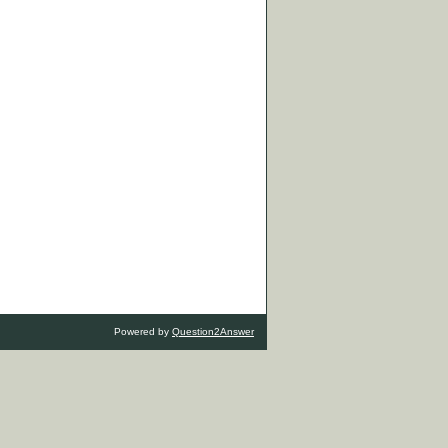
Powered by
Question2Answer