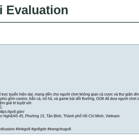
i Evaluation
í trực tuyến hiện đại, mang đến cho người chơi không gian cá cược và thư giãn đỉn
 phú gồm casino, bắn cá, nổ hũ, và game bài đổi thưởng, GO8 đã đưa người chơi 
 giải trí tuyệt vời.
E:
ttps://go8.gdn/
Văn Nghệ/45 45, Phường 15, Tân Bình, Thành phố Hồ Chí Minh, Vietnam
8casino #linkgo8 #go8gdn #trangchugo8