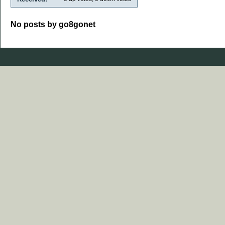
No posts by go8gonet