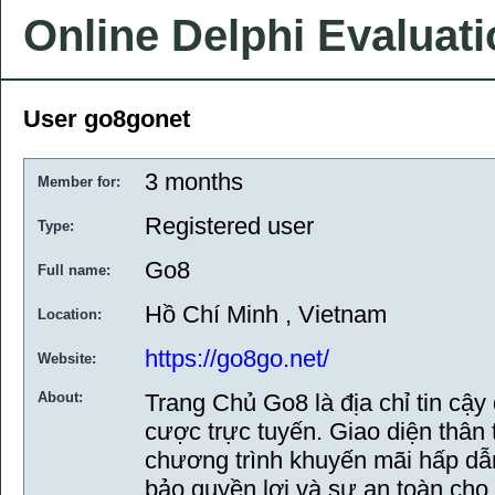
Online Delphi Evaluat
User go8gonet
3 months
Member for:
Registered user
Type:
Go8
Full name:
Hồ Chí Minh , Vietnam
Location:
https://go8go.net/
Website:
About:
Trang Chủ Go8 là địa chỉ tin cậy
cược trực tuyến. Giao diện thân 
chương trình khuyến mãi hấp dẫ
bảo quyền lợi và sự an toàn cho