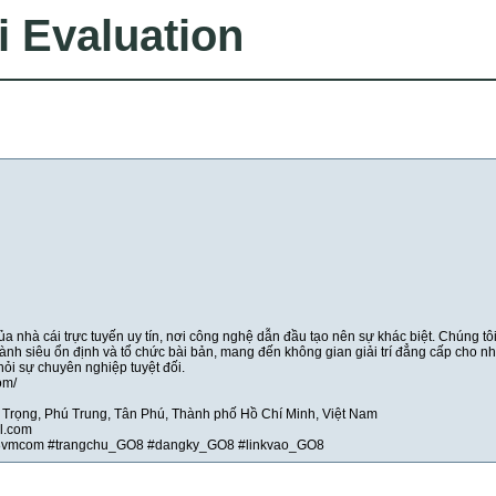
i Evaluation
a nhà cái trực tuyến uy tín, nơi công nghệ dẫn đầu tạo nên sự khác biệt. Chúng tôi
ành siêu ổn định và tổ chức bài bản, mang đến không gian giải trí đẳng cấp cho n
hỏi sự chuyên nghiệp tuyệt đối.
om/
nh Trọng, Phú Trung, Tân Phú, Thành phố Hồ Chí Minh, Việt Nam
l.com
8vmcom #trangchu_GO8 #dangky_GO8 #linkvao_GO8