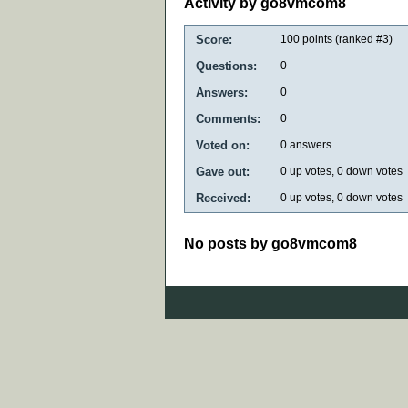
Activity by go8vmcom8
Score:
100
points (ranked #
3
)
Questions:
0
Answers:
0
Comments:
0
Voted on:
0
answers
Gave out:
0
up votes,
0
down votes
Received:
0
up votes,
0
down votes
No posts by go8vmcom8