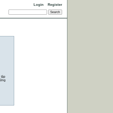
Login
Register
 tập
hững