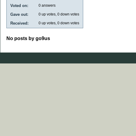
Voted on:
0
answers
Gave out:
0
up votes,
0
down votes
Received:
0
up votes,
0
down votes
No posts by go9us