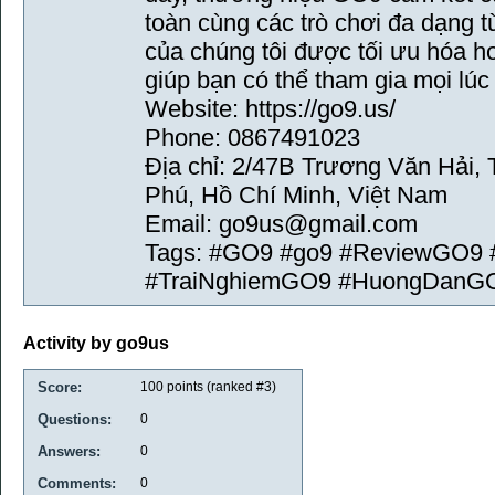
toàn cùng các trò chơi đa dạng t
của chúng tôi được tối ưu hóa h
giúp bạn có thể tham gia mọi lúc
Website: https://go9.us/
Phone: 0867491023
Địa chỉ: 2/47B Trương Văn Hải
Phú, Hồ Chí Minh, Việt Nam
Email: go9us@gmail.com
Tags: #GO9 #go9 #ReviewGO9
#TraiNghiemGO9 #HuongDanG
Activity by go9us
Score:
100
points (ranked #
3
)
Questions:
0
Answers:
0
Comments:
0