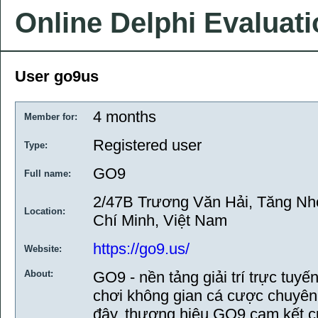
Online Delphi Evaluat
User go9us
4 months
Member for:
Registered user
Type:
GO9
Full name:
2/47B Trương Văn Hải, Tăng Nh
Location:
Chí Minh, Việt Nam
https://go9.us/
Website:
About:
GO9 - nền tảng giải trí trực tu
chơi không gian cá cược chuyên 
đây, thương hiệu GO9 cam kết c