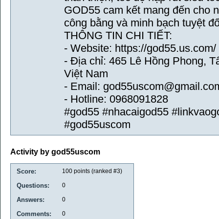
GOD55 cam kết mang đến cho ngư
công bằng và minh bạch tuyệt đố
THÔNG TIN CHI TIẾT:
- Website: https://god55.us.com/
- Địa chỉ: 465 Lê Hồng Phong, T
Việt Nam
- Email: god55uscom@gmail.co
- Hotline: 0968091828
#god55 #nhacaigod55 #linkvaog
#god55uscom
Activity by god55uscom
Score:
100
points (ranked #
3
)
Questions:
0
Answers:
0
Comments:
0