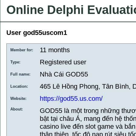
Online Delphi Evaluat
User god55uscom1
11 months
Member for:
Registered user
Type:
Nhà Cái GOD55
Full name:
465 Lê Hồng Phong, Tân Bình, 
Location:
https://god55.us.com/
Website:
About:
GOD55 là một trong những thươn
bật tại châu Á, mang đến hệ thốn
casino live đến slot game và bắn
thân thiện, tốc độ nạp rút siêu t