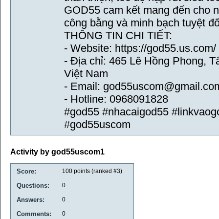
GOD55 cam kết mang đến cho ngư
công bằng và minh bạch tuyệt đố
THÔNG TIN CHI TIẾT:
- Website: https://god55.us.com/
- Địa chỉ: 465 Lê Hồng Phong, T
Việt Nam
- Email: god55uscom@gmail.co
- Hotline: 0968091828
#god55 #nhacaigod55 #linkvaog
#god55uscom
Activity by god55uscom1
Score:
100
points (ranked #
3
)
Questions:
0
Answers:
0
Comments:
0