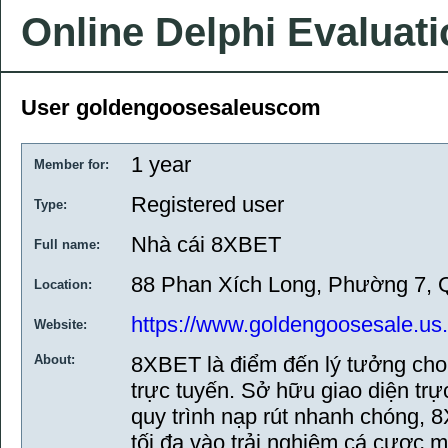
Online Delphi Evaluat
User goldengoosesaleuscom
1 year
Member for:
Registered user
Type:
Nhà cái 8XBET
Full name:
88 Phan Xích Long, Phường 7,
Location:
https://www.goldengoosesale.us
Website:
About:
8XBET là điểm đến lý tưởng ch
trực tuyến. Sở hữu giao diện trự
quy trình nạp rút nhanh chóng, 
tối đa vào trải nghiệm cá cược m