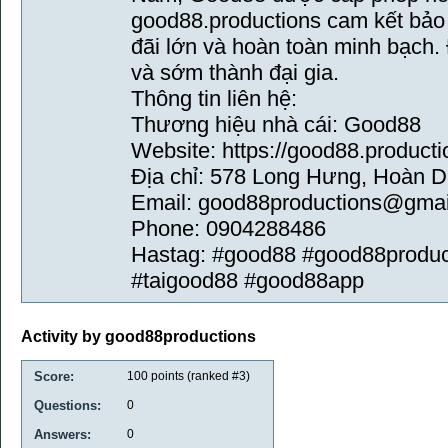
good88.productions cam kết bảo 
đãi lớn và hoàn toàn minh bạch.
và sớm thành đại gia.
Thông tin liên hệ:
Thương hiệu nhà cái: Good88
Website: https://good88.producti
Địa chỉ: 578 Long Hưng, Hoàn D
Email: good88productions@gma
Phone: 0904288486
Hastag: #good88 #good88produc
#taigood88 #good88app
Activity by good88productions
Score:
100
points (ranked #
3
)
Questions:
0
Answers:
0