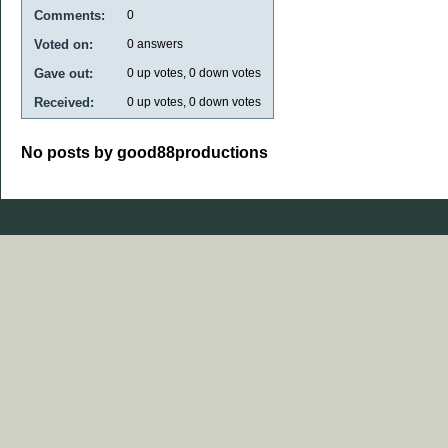
Comments:
0
Voted on:
0
answers
Gave out:
0
up votes,
0
down votes
Received:
0
up votes,
0
down votes
No posts by good88productions