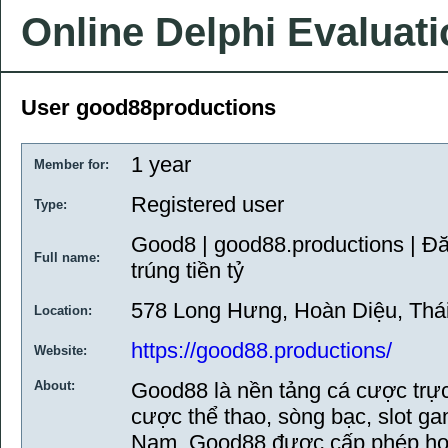
Online Delphi Evaluat
User good88productions
1 year
Member for:
Registered user
Type:
Good8 | good88.productions | Đ
Full name:
trúng tiền tỷ
578 Long Hưng, Hoàn Diệu, Thá
Location:
https://good88.productions/
Website:
About:
Good88 là nền tảng cá cược trực
cược thể thao, sòng bạc, slot ga
Nam, Good88 được cấp phép hoạ