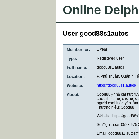
Online Delph
User good88s1autos
Member for:
1 year
Type:
Registered user
Full name:
good88s1 autos
Location:
P. Phú Thuận, Quận 7, H
Website:
https://good88s1.autos/
About:
Good88 - nhà cái trực tu
cược thể thao, casino, s
người chơi luôn yên tâm 
Thương hiệu: Good88
Website: https://good88s
Số điện thoại: 0523 975
Email: good88s1.autos