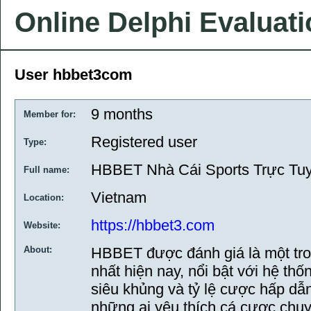
Online Delphi Evaluat
User hbbet3com
9 months
Member for:
Registered user
Type:
HBBET Nhà Cái Sports Trực Tu
Full name:
Vietnam
Location:
https://hbbet3.com
Website:
About:
HBBET được đánh giá là một tro
nhất hiện nay, nổi bật với hệ th
siêu khủng và tỷ lệ cược hấp dẫ
những ai yêu thích cá cược chu