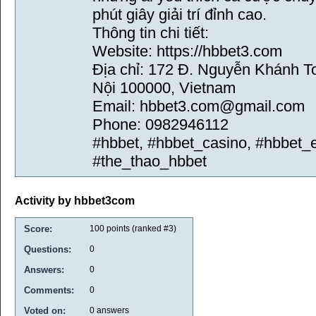
phút giây giải trí đỉnh cao.
Thông tin chi tiết:
Website: https://hbbet3.com
Địa chỉ: 172 Đ. Nguyễn Khánh T
Nội 100000, Vietnam
Email: hbbet3.com@gmail.com
Phone: 0982946112
#hbbet, #hbbet_casino, #hbbet
#the_thao_hbbet
Activity by hbbet3com
Score:
100
points (ranked #
3
)
Questions:
0
Answers:
0
Comments:
0
Voted on:
0
answers