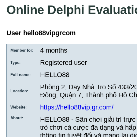
Online Delphi Evaluat
User hello88vipgrcom
4 months
Member for:
Registered user
Type:
HELLO88
Full name:
Phòng 2, Dãy Nhà Trọ Số 433/2
Location:
Đông, Quận 7, Thành phố Hồ Ch
https://hello88vip.gr.com/
Website:
About:
HELLO88 - Sân chơi giải trí trực
trò chơi cá cược đa dạng và h
thông tin tuyệt đối và mang lại d