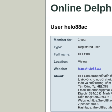
Online Delph
User helo88ac
Member for:
1 year
Type:
Registered user
Full name:
HELO88
Location:
Vietnam
Website:
https://helo88.ac/
About:
HELO88 được biết đến là 
tuyệt vời cho người chơi
toàn và chất lượng, đảm 
Tên Công Ty: HELO88
Email: helo88ac@gmail
Địa chỉ: 334/16 Đ. Minh
Điện thoại: 0962893961
Website: https://helo88.a
Zipcode: 70000
Hashtags: #helo88ac ,#