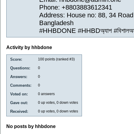
Phone: +8803883612341
Address: House no: 88, 34 Road
Bangladesh
#HHBDONE #HHBDঅ্যাপ #বিশালঅফার 
Activity by hhbdone
Score:
100
points (ranked #
3
)
Questions:
0
Answers:
0
Comments:
0
Voted on:
0
answers
Gave out:
0
up votes,
0
down votes
Received:
0
up votes,
0
down votes
No posts by hhbdone