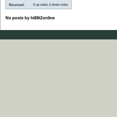
Received:
0
up votes,
0
down votes
No posts by hi88t2online