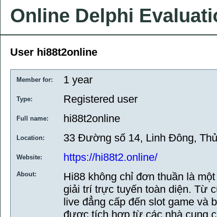
Online Delphi Evaluat
User hi88t2online
1 year
Member for:
Registered user
Type:
hi88t2online
Full name:
33 Đường số 14, Linh Đông, Thủ
Location:
https://hi88t2.online/
Website:
About:
Hi88 không chỉ đơn thuần là một 
giải trí trực tuyến toàn diện. Từ 
live đẳng cấp đến slot game và b
được tích hợp từ các nhà cung c