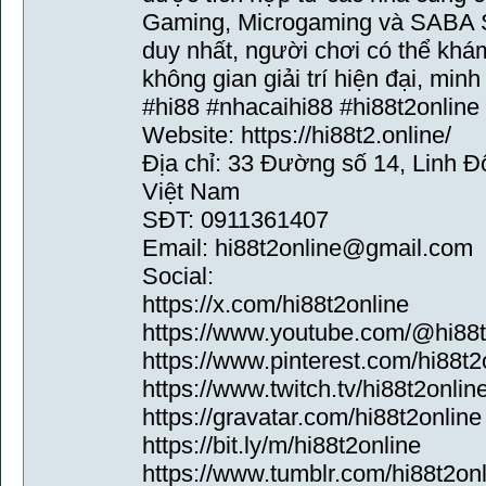
Gaming, Microgaming và SABA Sp
duy nhất, người chơi có thể khá
không gian giải trí hiện đại, min
#hi88 #nhacaihi88 #hi88t2online
Website: https://hi88t2.online/
Địa chỉ: 33 Đường số 14, Linh 
Việt Nam
SĐT: 0911361407
Email: hi88t2online@gmail.com
Social:
https://x.com/hi88t2online
https://www.youtube.com/@hi88t
https://www.pinterest.com/hi88t2
https://www.twitch.tv/hi88t2onlin
https://gravatar.com/hi88t2online
https://bit.ly/m/hi88t2online
https://www.tumblr.com/hi88t2on