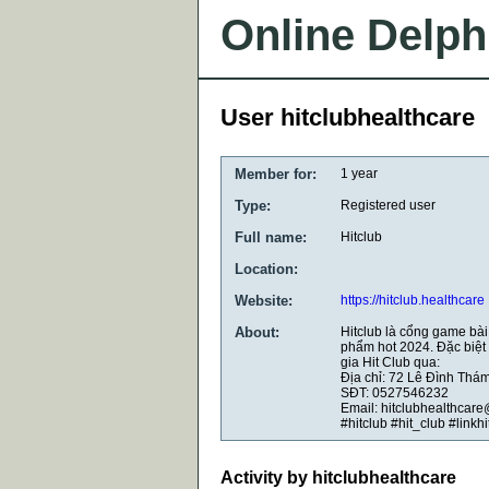
Online Delph
User hitclubhealthcare
Member for:
1 year
Type:
Registered user
Full name:
Hitclub
Location:
Website:
https://hitclub.healthcare
About:
Hitclub là cổng game bài
phẩm hot 2024. Đặc biệt
gia Hit Club qua:
Địa chỉ: 72 Lê Đình Thá
SĐT: 0527546232
Email: hitclubhealthcar
#hitclub #hit_club #linkh
Activity by hitclubhealthcare