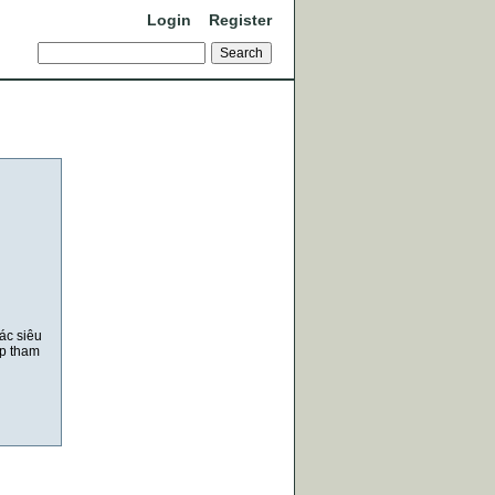
Login
Register
ác siêu
ếp tham