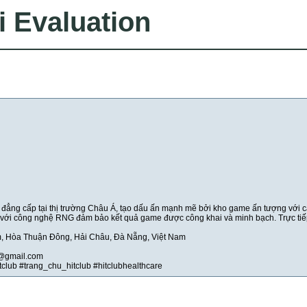
i Evaluation
 đẳng cấp tại thị trường Châu Á, tạo dấu ấn mạnh mẽ bởi kho game ấn tượng với c
 với công nghệ RNG đảm bảo kết quả game được công khai và minh bạch. Trực ti
m, Hòa Thuận Đông, Hải Châu, Đà Nẵng, Việt Nam
e@gmail.com
itclub #trang_chu_hitclub #hitclubhealthcare