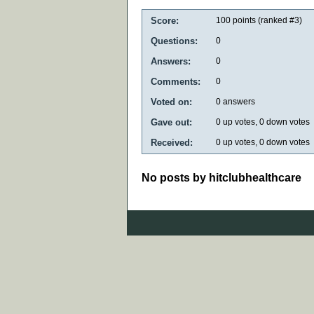
Score:
100
points (ranked #
3
)
Questions:
0
Answers:
0
Comments:
0
Voted on:
0
answers
Gave out:
0
up votes,
0
down votes
Received:
0
up votes,
0
down votes
No posts by hitclubhealthcare