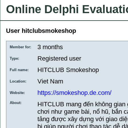
Online Delphi Evaluat
User hitclubsmokeshop
3 months
Member for:
Registered user
Type:
HITCLUB Smokeshop
Full name:
Viet Nam
Location:
https://smokeshop.de.com/
Website:
About:
HITCLUB mang đến không gian giải
chơi như game bài, nổ hũ, bắn c
tảng được xây dựng với giao diện 
bị giúp người chơi thao tác dễ 