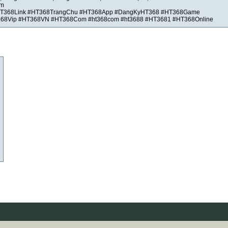
om
#HT368Link #HT368TrangChu #HT368App #DangKyHT368 #HT368Game
8Vip #HT368VN #HT368Com #ht368com #ht3688 #HT3681 #HT368Online