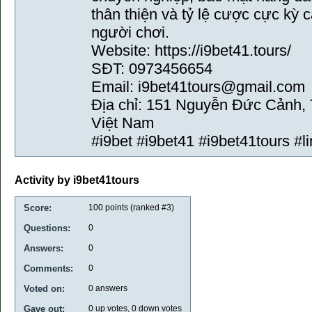
thân thiện và tỷ lệ cược cực kỳ 
người chơi.
Website: https://i9bet41.tours/
SĐT: 0973456654
Email: i9bet41tours@gmail.com
Địa chỉ: 151 Nguyễn Đức Cảnh, 
Việt Nam
#i9bet #i9bet41 #i9bet41tours #l
Activity by i9bet41tours
Score:
100
points (ranked #
3
)
Questions:
0
Answers:
0
Comments:
0
Voted on:
0
answers
Gave out:
0
up votes,
0
down votes