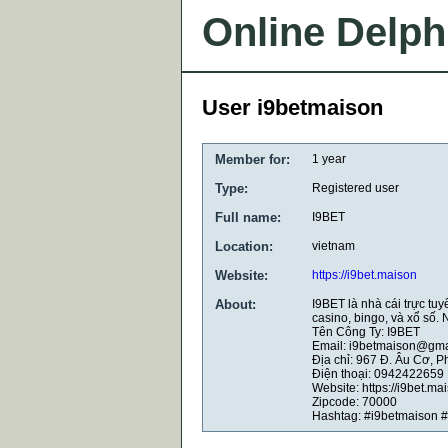
Online Delph
User i9betmaison
Member for:
1 year
Type:
Registered user
Full name:
I9BET
Location:
vietnam
Website:
https://i9bet.maison
About:
I9BET là nhà cái trực tu
casino, bingo, và xổ số
Tên Công Ty: I9BET
Email: i9betmaison@gma
Địa chỉ: 967 Đ. Âu Cơ, 
Điện thoại: 0942422659
Website: https://i9bet.ma
Zipcode: 70000
Hashtag: #i9betmaison #