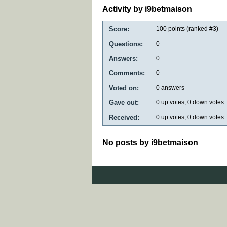
Activity by i9betmaison
Score:
100
points (ranked #
3
)
Questions:
0
Answers:
0
Comments:
0
Voted on:
0
answers
Gave out:
0
up votes,
0
down votes
Received:
0
up votes,
0
down votes
No posts by i9betmaison