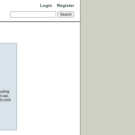
Login
Register
thưởng
t cao,
ời chơi