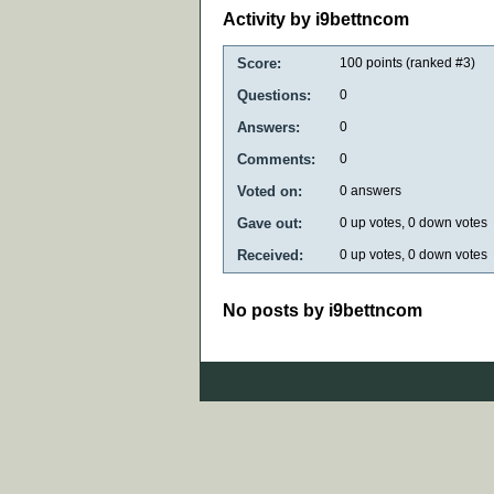
Activity by i9bettncom
Score:
100
points (ranked #
3
)
Questions:
0
Answers:
0
Comments:
0
Voted on:
0
answers
Gave out:
0
up votes,
0
down votes
Received:
0
up votes,
0
down votes
No posts by i9bettncom