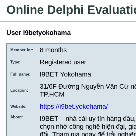
Online Delphi Evaluat
User i9betyokohama
8 months
Member for:
Registered user
Type:
I9BET Yokohama
Full name:
31/6F Đường Nguyễn Văn Cừ nối
Location:
TP.HCM
https://i9bet.yokohama/
Website:
About:
I9BET – nhà cái uy tín hàng đầu
chọn nhờ công nghệ hiện đại, gia
đối. Tham gia ngay để trải nghiệm 