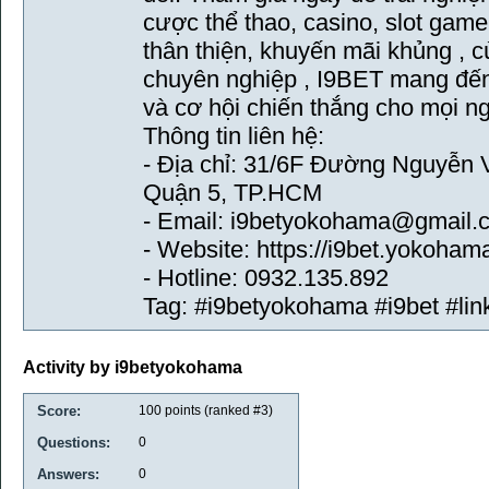
cược thể thao, casino, slot game,
thân thiện, khuyến mãi khủng , 
chuyên nghiệp , I9BET mang đến
và cơ hội chiến thắng cho mọi n
Thông tin liên hệ:
- Địa chỉ: 31/6F Đường Nguyễn 
Quận 5, TP.HCM
- Email: i9betyokohama@gmail.
- Website: https://i9bet.yokoham
- Hotline: 0932.135.892
Tag: #i9betyokohama #i9bet #lin
Activity by i9betyokohama
Score:
100
points (ranked #
3
)
Questions:
0
Answers:
0