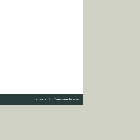
Powered by
Question2Answer