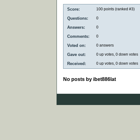
Score:
100
points (ranked #
3
)
Questions:
0
Answers:
0
Comments:
0
Voted on:
0
answers
Gave out:
0
up votes,
0
down votes
Received:
0
up votes,
0
down votes
No posts by ibet886lat