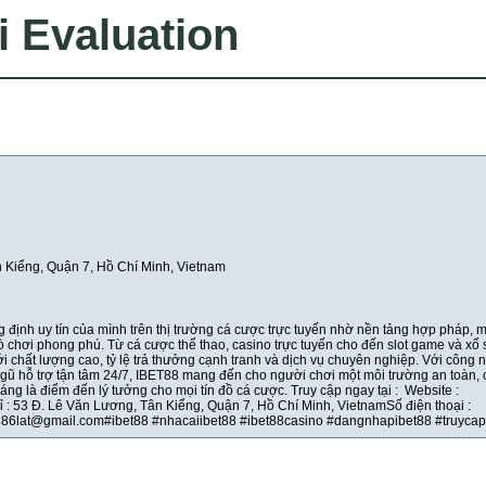
i Evaluation
 Kiểng, Quận 7, Hồ Chí Minh, Vietnam
định uy tín của mình trên thị trường cá cược trực tuyến nhờ nền tảng hợp pháp, 
ò chơi phong phú. Từ cá cược thể thao, casino trực tuyến cho đến slot game và xổ s
ới chất lượng cao, tỷ lệ trả thưởng cạnh tranh và dịch vụ chuyên nghiệp. Với công 
 ngũ hỗ trợ tận tâm 24/7, IBET88 mang đến cho người chơi một môi trường an toàn,
ng là điểm đến lý tưởng cho mọi tín đồ cá cược. Truy cập ngay tại : Website :
chỉ : 53 Đ. Lê Văn Lương, Tân Kiểng, Quận 7, Hồ Chí Minh, VietnamSố điện thoại :
886lat@gmail.com#ibet88 #nhacaiibet88 #ibet88casino #dangnhapibet88 #truycap