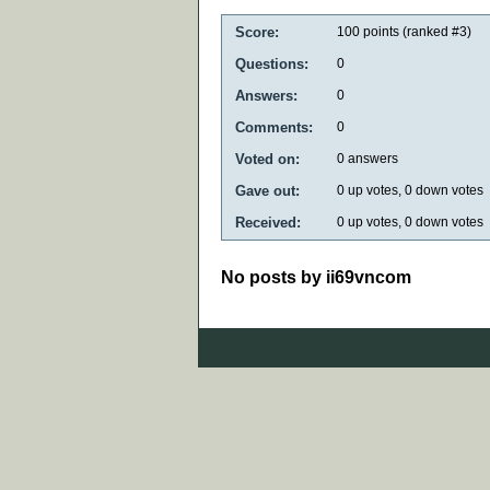
Score:
100
points (ranked #
3
)
Questions:
0
Answers:
0
Comments:
0
Voted on:
0
answers
Gave out:
0
up votes,
0
down votes
Received:
0
up votes,
0
down votes
No posts by ii69vncom