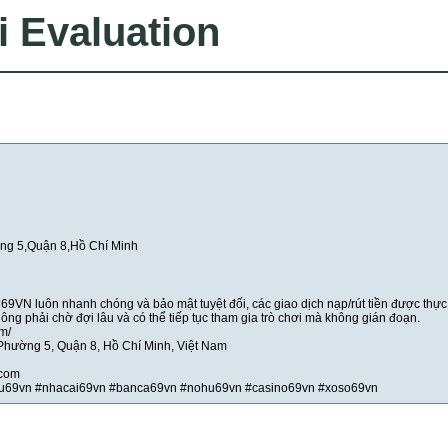
i Evaluation
ờng 5,Quận 8,Hồ Chí Minh
69VN luôn nhanh chóng và bảo mật tuyệt đối, các giao dịch nạp/rút tiền được thực
hông phải chờ đợi lâu và có thể tiếp tục tham gia trò chơi mà không gián đoạn.
om/
 Phường 5, Quận 8, Hồ Chí Minh, Việt Nam
.com
chu69vn #nhacai69vn #banca69vn #nohu69vn #casino69vn #xoso69vn