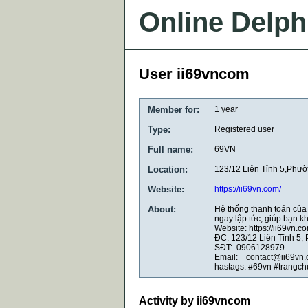
Online Delph
User ii69vncom
Member for:
1 year
Type:
Registered user
Full name:
69VN
Location:
123/12 Liên Tỉnh 5,Phư
Website:
https://ii69vn.com/
About:
Hệ thống thanh toán của 
ngay lập tức, giúp bạn k
Website: https://ii69vn.c
ĐC: 123/12 Liên Tỉnh 5,
SĐT: 0906128979
Email: contact@ii69vn
hastags: #69vn #trang
Activity by ii69vncom