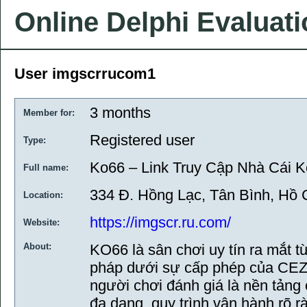
Online Delphi Evaluat
User imgscrrucom1
3 months
Member for:
Registered user
Type:
Ko66 – Link Truy Cập Nhà Cái 
Full name:
334 Đ. Hồng Lạc, Tân Bình, Hồ 
Location:
https://imgscr.ru.com/
Website:
About:
KO66 là sân chơi uy tín ra mắt 
pháp dưới sự cấp phép của CEZA
người chơi đánh giá là nền tảng 
đa dạng, quy trình vận hành rõ rà