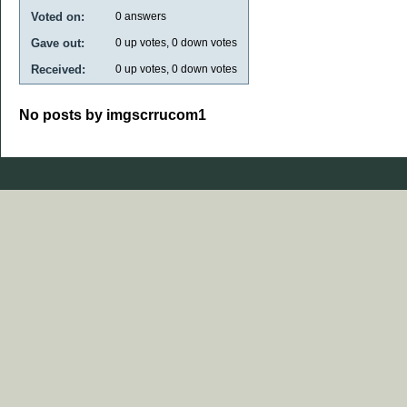
Voted on:
0
answers
Gave out:
0
up votes,
0
down votes
Received:
0
up votes,
0
down votes
No posts by imgscrrucom1