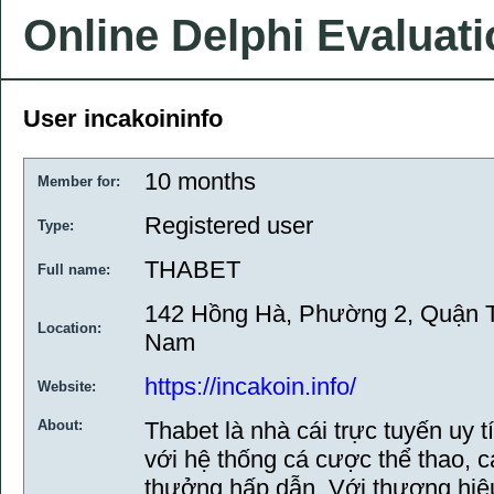
Online Delphi Evaluat
User incakoininfo
10 months
Member for:
Registered user
Type:
THABET
Full name:
142 Hồng Hà, Phường 2, Quận Tâ
Location:
Nam
https://incakoin.info/
Website:
About:
Thabet là nhà cái trực tuyến uy t
với hệ thống cá cược thể thao, c
thưởng hấp dẫn. Với thương hiệu