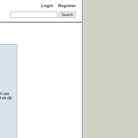
Login
Register
ền cao
 và vật