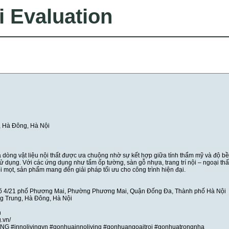
i Evaluation
, Hà Đông, Hà Nội
dòng vật liệu nội thất được ưa chuộng nhờ sự kết hợp giữa tính thẩm mỹ và độ b
ử dụng. Với các ứng dụng như tấm ốp tường, sàn gỗ nhựa, trang trí nội – ngoại thất
 mọt, sản phẩm mang đến giải pháp tối ưu cho công trình hiện đại.
gõ 4/21 phố Phương Mai, Phường Phương Mai, Quận Đống Đa, Thành phố Hà Nội
ng Trung, Hà Đông, Hà Nội
n
g.vn/
NG #innolivingvn #gonhuainnoliving #gonhuangoaitroi #gonhuatrongnha