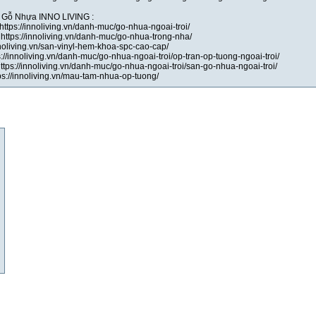
i Gỗ Nhựa INNO LIVING :
ps://innoliving.vn/danh-muc/go-nhua-ngoai-troi/
ps://innoliving.vn/danh-muc/go-nhua-trong-nha/
nnoliving.vn/san-vinyl-hem-khoa-spc-cao-cap/
s://innoliving.vn/danh-muc/go-nhua-ngoai-troi/op-tran-op-tuong-ngoai-troi/
https://innoliving.vn/danh-muc/go-nhua-ngoai-troi/san-go-nhua-ngoai-troi/
s://innoliving.vn/mau-tam-nhua-op-tuong/