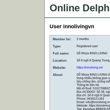
Online Delph
User innolivingvn
Member for:
2 months
Type:
Registered user
Full name:
Gỗ Nhựa INNO LIVING
Location:
Số 8 ngõ 8 Quang Trung
Website:
https://innoliving.vn/
About:
Gỗ Nhựa INNO LIVING là 
trong nhiều không gian s
liệu chống ẩm, chống mối
Thông tin liên hệ
Mã số thuế: 0102708602
Địa chỉ ĐKKD: Số 38, n
Địa chỉ: Số 8 ngõ 8 Qua
Phone: 0938221363
Email: info@innoliving.v
Website: https://innolivin
Tag: #gonhua #INNOLIVI