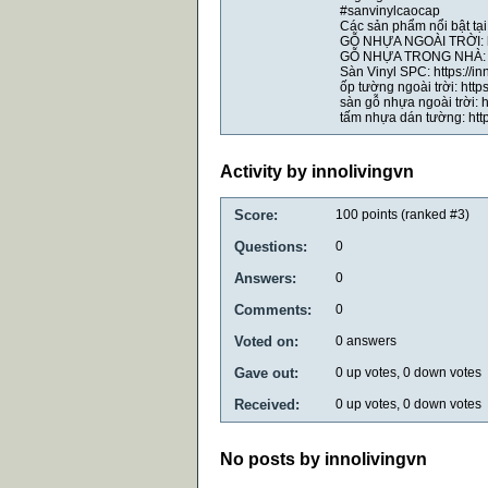
#sanvinylcaocap
Các sản phẩm nổi bật tạ
GỖ NHỰA NGOÀI TRỜI: htt
GỖ NHỰA TRONG NHÀ: htt
Sàn Vinyl SPC: https://i
ốp tường ngoài trời: http
sàn gỗ nhựa ngoài trời: 
tấm nhựa dán tường: http
Activity by innolivingvn
Score:
100
points (ranked #
3
)
Questions:
0
Answers:
0
Comments:
0
Voted on:
0
answers
Gave out:
0
up votes,
0
down votes
Received:
0
up votes,
0
down votes
No posts by innolivingvn