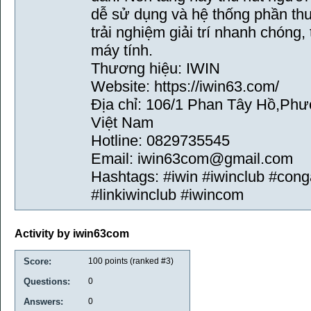
dễ sử dụng và hệ thống phần t
trải nghiệm giải trí nhanh chóng, 
máy tính.
Thương hiệu: IWIN
Website: https://iwin63.com/
Địa chỉ: 106/1 Phan Tây Hồ,Phư
Việt Nam
Hotline: 0829735545
Email: iwin63com@gmail.com
Hashtags: #iwin #iwinclub #con
#linkiwinclub #iwincom
Activity by iwin63com
Score:
100
points (ranked #
3
)
Questions:
0
Answers:
0