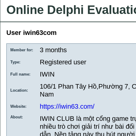
Online Delphi Evaluat
User iwin63com
3 months
Member for:
Registered user
Type:
IWIN
Full name:
106/1 Phan Tây Hồ,Phường 7, Cầ
Location:
Nam
https://iwin63.com/
Website:
About:
IWIN CLUB là một cổng game trự
nhiều trò chơi giải trí như bài đ
dẫn. Nền tảng này thu hút người 