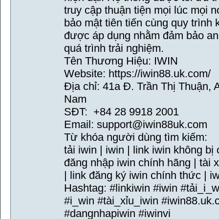
truy cập thuận tiện mọi lúc mọi n
bảo mật tiên tiến cùng quy trình
được áp dụng nhằm đảm bảo an t
quá trình trải nghiệm.
Tên Thương Hiệu: IWIN
Website: https://iwin88.uk.com/
Địa chỉ: 41a Đ. Trần Thị Thuận,
Nam
SĐT: +84 28 9918 2001
Email: support@iwin88uk.com
Từ khóa người dùng tìm kiếm:
tải iwin | iwin | link iwin không b
đăng nhập iwin chính hãng | tài xỉu
| link đăng ký iwin chính thức | 
Hashtag: #linkiwin #iwin #tải_i
#i_win #tài_xỉu_iwin #iwin88.uk.
#dangnhapiwin #iwinvi