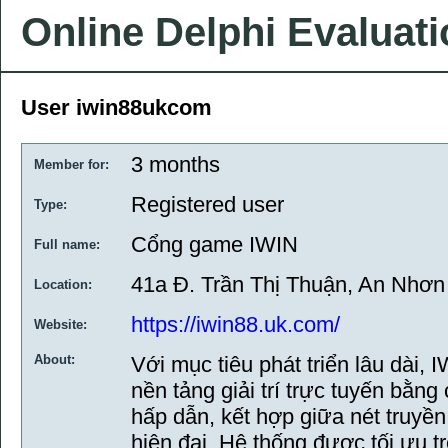
Online Delphi Evaluat
User iwin88ukcom
3 months
Member for:
Registered user
Type:
Cổng game IWIN
Full name:
41a Đ. Trần Thị Thuận, An Nhơn
Location:
https://iwin88.uk.com/
Website:
About:
Với mục tiêu phát triển lâu dài,
nền tảng giải trí trực tuyến bằng
hấp dẫn, kết hợp giữa nét truyề
hiện đại. Hệ thống được tối ưu tr