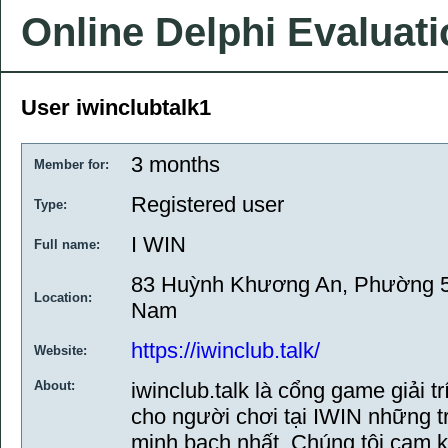
Online Delphi Evaluat
User iwinclubtalk1
3 months
Member for:
Registered user
Type:
I WIN
Full name:
83 Huỳnh Khương An, Phường 5,
Location:
Nam
https://iwinclub.talk/
Website:
About:
iwinclub.talk là cổng game giải 
cho người chơi tại IWIN những t
minh bạch nhất. Chúng tôi cam kế