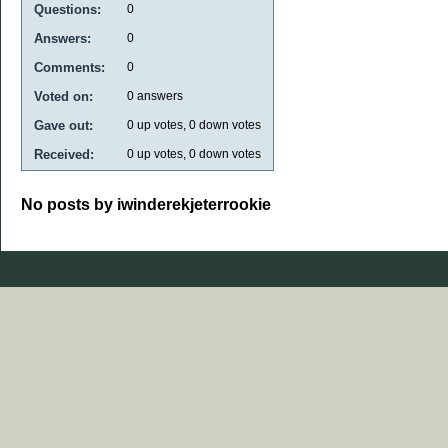
Questions:
0
Answers:
0
Comments:
0
Voted on:
0
answers
Gave out:
0
up votes,
0
down votes
Received:
0
up votes,
0
down votes
No posts by iwinderekjeterrookie