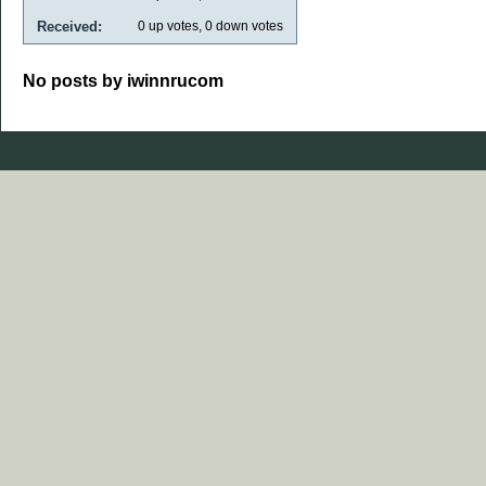
Received:
0
up votes,
0
down votes
No posts by iwinnrucom