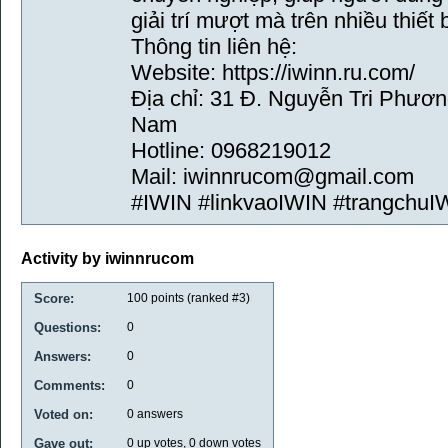
giải trí mượt mà trên nhiều thiết b
Thông tin liên hệ:
Website: https://iwinn.ru.com/
Địa chỉ: 31 Đ. Nguyễn Tri Phươn
Nam
Hotline: 0968219012
Mail: iwinnrucom@gmail.com
#IWIN #linkvaoIWIN #trangchuI
Activity by iwinnrucom
Score:
100
points (ranked #
3
)
Questions:
0
Answers:
0
Comments:
0
Voted on:
0
answers
Gave out:
0
up votes,
0
down votes