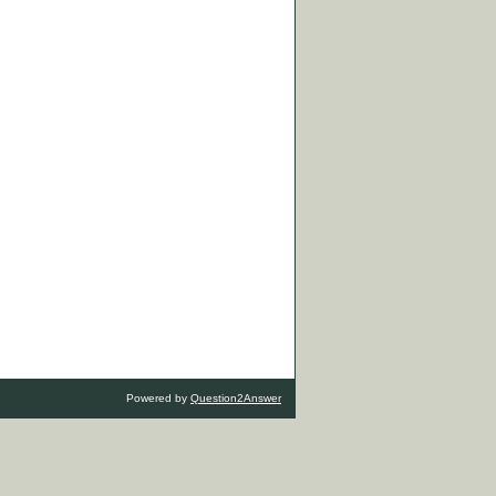
Powered by
Question2Answer