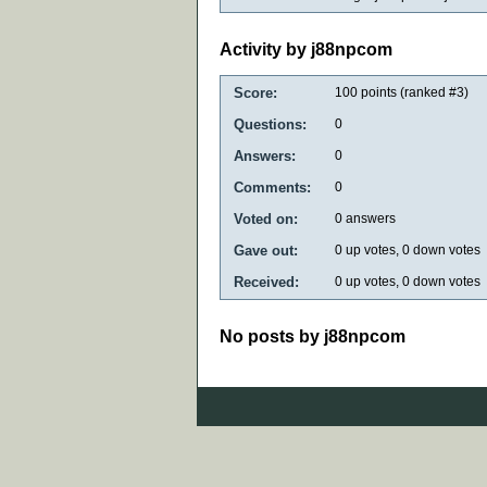
Activity by j88npcom
Score:
100
points (ranked #
3
)
Questions:
0
Answers:
0
Comments:
0
Voted on:
0
answers
Gave out:
0
up votes,
0
down votes
Received:
0
up votes,
0
down votes
No posts by j88npcom