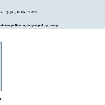
iệu, Quận 3, TP. Hồ Chí Minh
cskh #rikvip24h #congdongrikvip #trogiuprikvip
o