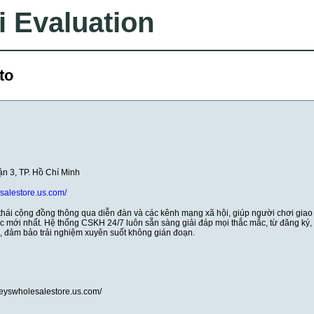
i Evaluation
to
n 3, TP. Hồ Chí Minh
salestore.us.com/
thái cộng đồng thông qua diễn đàn và các kênh mạng xã hội, giúp người chơi giao 
tức mới nhất. Hệ thống CSKH 24/7 luôn sẵn sàng giải đáp mọi thắc mắc, từ đăng ký, 
h, đảm bảo trải nghiệm xuyên suốt không gián đoạn.
seyswholesalestore.us.com/