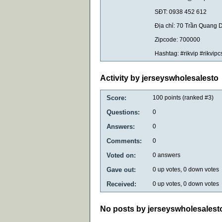
SĐT: 0938 452 612
Địa chỉ: 70 Trần Quang D
Zipcode: 700000
Hashtag: #rikvip #rikvip
Activity by jerseyswholesalesto
Score:
100
points (ranked #
3
)
Questions:
0
Answers:
0
Comments:
0
Voted on:
0
answers
Gave out:
0
up votes,
0
down votes
Received:
0
up votes,
0
down votes
No posts by jerseyswholesalest