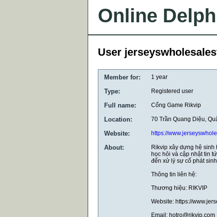
Online Delph
User jerseyswholesales
Member for:
1 year
Type:
Registered user
Full name:
Cổng Game Rikvip
Location:
70 Trần Quang Diệu, Quậ
Website:
https://www.jerseyswhole
About:
Rikvip xây dựng hệ sinh 
học hỏi và cập nhật tin 
đến xử lý sự cố phát sin
Thông tin liên hệ:
Thương hiệu: RIKVIP
Website: https://www.jer
Email: hotro@rikvip.com