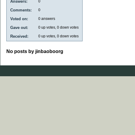
Answers:
0
Comments:
0
Voted on:
0
answers
Gave out:
0
up votes,
0
down votes
Received:
0
up votes,
0
down votes
No posts by jinbaoboorg