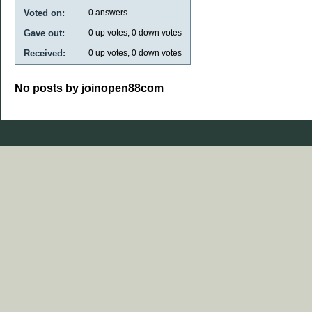
Voted on:
0
answers
Gave out:
0
up votes,
0
down votes
Received:
0
up votes,
0
down votes
No posts by joinopen88com