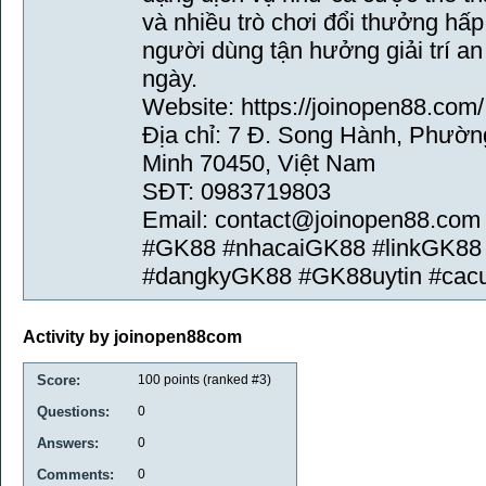
và nhiều trò chơi đổi thưởng hấp
người dùng tận hưởng giải trí an
ngày.
Website: https://joinopen88.com/
Địa chỉ: 7 Đ. Song Hành, Phườn
Minh 70450, Việt Nam
SĐT: 0983719803
Email: contact@joinopen88.com
#GK88 #nhacaiGK88 #linkGK88
#dangkyGK88 #GK88uytin #ca
Activity by joinopen88com
Score:
100
points (ranked #
3
)
Questions:
0
Answers:
0
Comments:
0