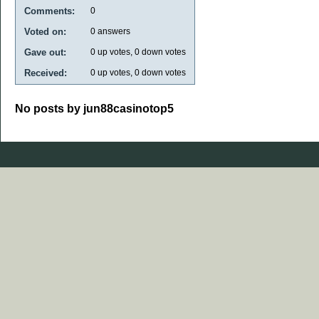
Comments:
0
Voted on:
0
answers
Gave out:
0
up votes,
0
down votes
Received:
0
up votes,
0
down votes
No posts by jun88casinotop5