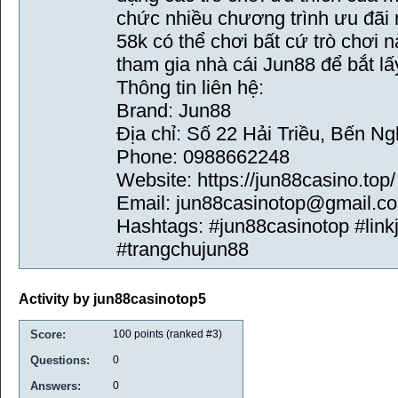
chức nhiều chương trình ưu đãi 
58k có thể chơi bất cứ trò chơi 
tham gia nhà cái Jun88 để bắt lấ
Thông tin liên hệ:
Brand: Jun88
Địa chỉ: Số 22 Hải Triều, Bến N
Phone: 0988662248
Website: https://jun88casino.top/
Email: jun88casinotop@gmail.c
Hashtags: #jun88casinotop #link
#trangchujun88
Activity by jun88casinotop5
Score:
100
points (ranked #
3
)
Questions:
0
Answers:
0