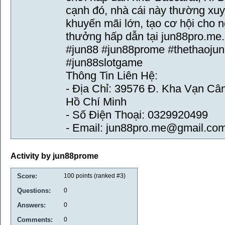
cạnh đó, nhà cái này thường xuy
khuyến mãi lớn, tạo cơ hội cho
thưởng hấp dẫn tại jun88pro.me.
#jun88 #jun88prome #thethaojun
#jun88slotgame
Thông Tin Liên Hệ:
- Địa Chỉ: 39576 Đ. Kha Vạn Câ
Hồ Chí Minh
- Số Điện Thoại: 0329920499
- Email: jun88pro.me@gmail.co
Activity by jun88prome
Score:
100
points (ranked #
3
)
Questions:
0
Answers:
0
Comments:
0