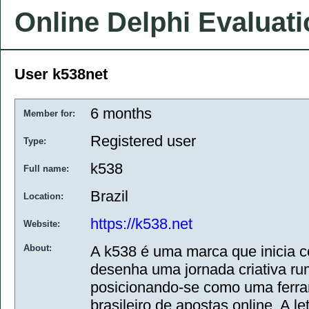
Online Delphi Evaluat
User k538net
6 months
Member for:
Registered user
Type:
k538
Full name:
Brazil
Location:
https://k538.net
Website:
About:
A k538 é uma marca que inicia 
desenha uma jornada criativa ru
posicionando-se como uma ferra
brasileiro de apostas online. A l