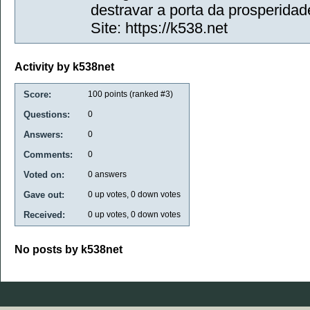
destravar a porta da prosperidade
Site: https://k538.net
Activity by k538net
Score:
100
points (ranked #
3
)
Questions:
0
Answers:
0
Comments:
0
Voted on:
0
answers
Gave out:
0
up votes,
0
down votes
Received:
0
up votes,
0
down votes
No posts by k538net