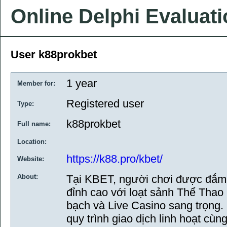
Online Delphi Evaluat
User k88prokbet
1 year
Member for:
Registered user
Type:
k88prokbet
Full name:
Location:
https://k88.pro/kbet/
Website:
About:
Tại KBET, người chơi được đắm c
đỉnh cao với loạt sảnh Thể Thao
bạch và Live Casino sang trọng. N
quy trình giao dịch linh hoạt cùn