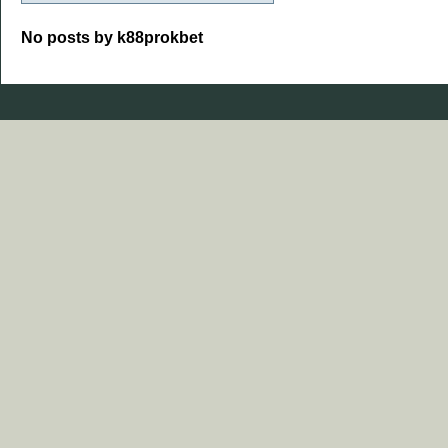
No posts by k88prokbet