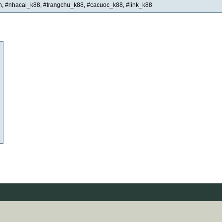
n, #nhacai_k88, #trangchu_k88, #cacuoc_k88, #link_k88