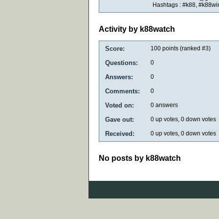
Hashtags : #k88, #k88wi
Activity by k88watch
Score:
100
points (ranked #
3
)
Questions:
0
Answers:
0
Comments:
0
Voted on:
0
answers
Gave out:
0
up votes,
0
down votes
Received:
0
up votes,
0
down votes
No posts by k88watch