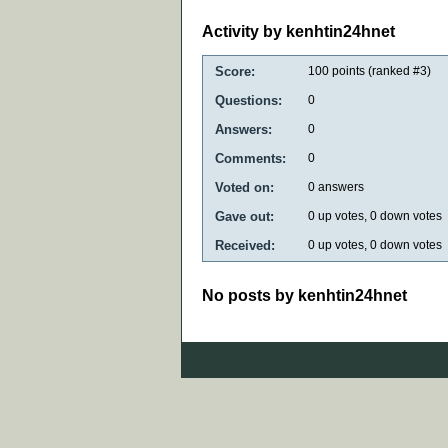
Activity by kenhtin24hnet
Score:
100
points (ranked #
3
)
Questions:
0
Answers:
0
Comments:
0
Voted on:
0
answers
Gave out:
0
up votes,
0
down votes
Received:
0
up votes,
0
down votes
No posts by kenhtin24hnet