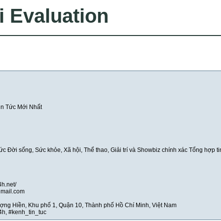
i Evaluation
in Tức Mới Nhất
ức Đời sống, Sức khỏe, Xã hội, Thể thao, Giải trí và Showbiz chính xác Tổng hợp ti
4h.net/
gmail.com
ợng Hiền, Khu phố 1, Quận 10, Thành phố Hồ Chí Minh, Việt Nam
4h, #kenh_tin_tuc