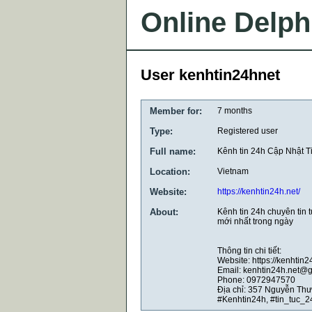
Online Delph
User kenhtin24hnet
Member for:
7 months
Type:
Registered user
Full name:
Kênh tin 24h Cập Nhật T
Location:
Vietnam
Website:
https://kenhtin24h.net/
About:
Kênh tin 24h chuyên tin t
mới nhất trong ngày
Thông tin chi tiết:
Website: https://kenhtin2
Email: kenhtin24h.net@
Phone: 0972947570
Địa chỉ: 357 Nguyễn Thư
#Kenhtin24h, #tin_tuc_2